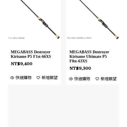
MEGABASS Destroyer
MEGABASS Destroyer
Kirisame P5 F1st-66XS
Kirisame Ultimate P5
F0st-63XS
NT$
9,400
NT$
9,300
快速購物
新增願望
快速購物
新增願望