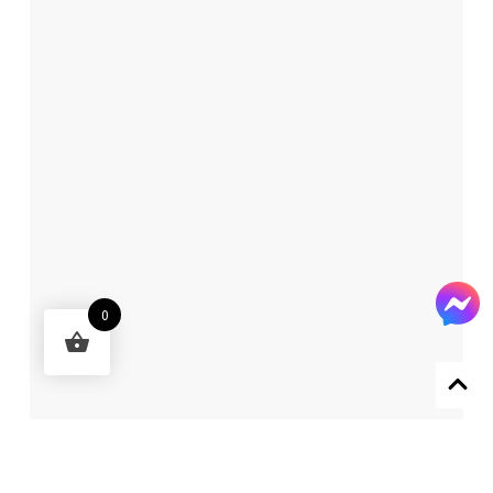
0
Designed by 森柒概念 SENCHIC CO., LTD.