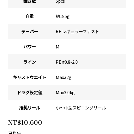
継ぎ数
5pcs
自重
約185g
テーパー
RF レギュラーファスト
パワー
M
ライン
PE #0.8-2.0
キャストウエイト
Max32g
ドラグ設定値
Max3.0kg
推奨リール
小～中型スピニングリール
NT$
10,600
已售完