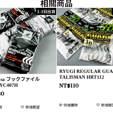
相關商品
1-3日出貨
RYUGI REGULAR GU
TALISMAN HRT112
busa フックファイル
 YC407H
NT$
110
80
快速購物
新增願
物
新增願望