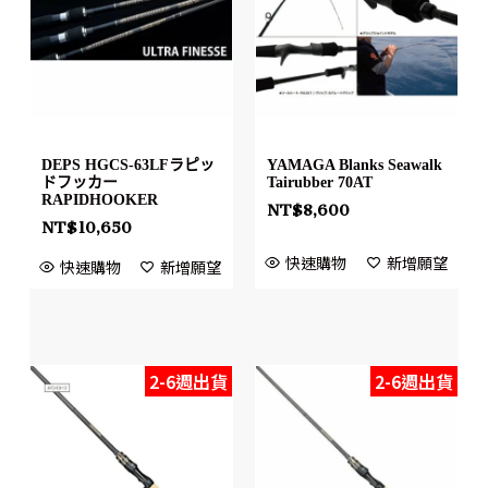
DEPS HGCS-63LFラピッ
YAMAGA Blanks Seawalk
ドフッカー
Tairubber 70AT
RAPIDHOOKER
NT$
8,600
NT$
10,650
快速購物
新增願望
快速購物
新增願望
2-6週出貨
2-6週出貨