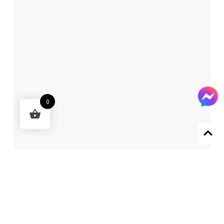
0
Designed by 森柒概念 SENCHIC CO., LTD.