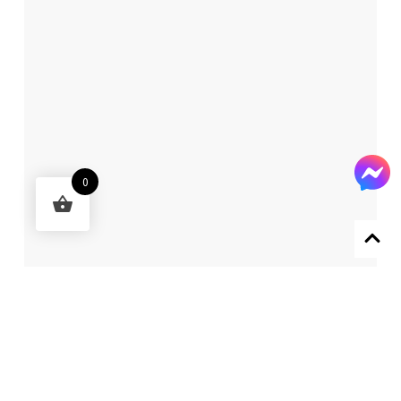
0
Designed by 森柒概念 SENCHIC CO., LTD.