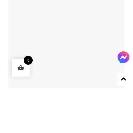
0
Designed by 森柒概念 SENCHIC CO., LTD.