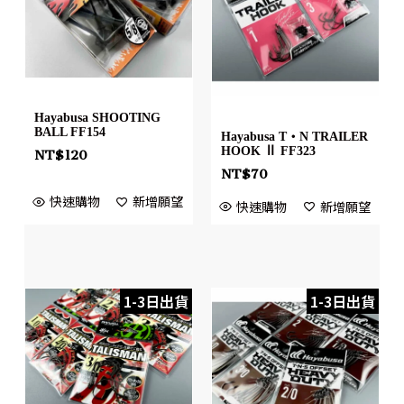
Hayabusa SHOOTING
BALL FF154
Hayabusa T・N TRAILER
HOOK Ⅱ FF323
NT$
120
NT$
70
快速購物
新增願望
快速購物
新增願望
1-3日出貨
1-3日出貨