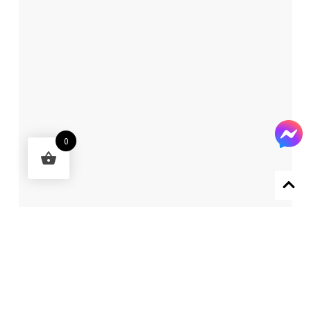
0
Designed by 森柒概念 SENCHIC CO., LTD.