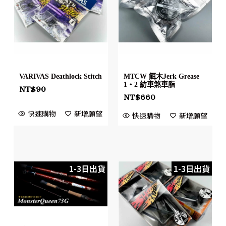
VARIVAS Deathlock Stitch
MTCW 餌木Jerk Grease
1・2 紡車煞車脂
NT$
90
NT$
660
快速購物
新增願望
快速購物
新增願望
1-3日出貨
1-3日出貨