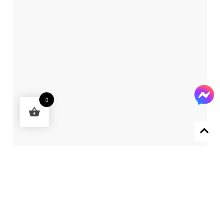
0
Designed by 森柒概念 SENCHIC CO., LTD.