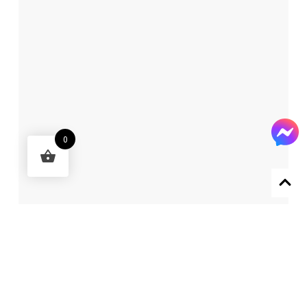
0
Designed by 森柒概念 SENCHIC CO., LTD.