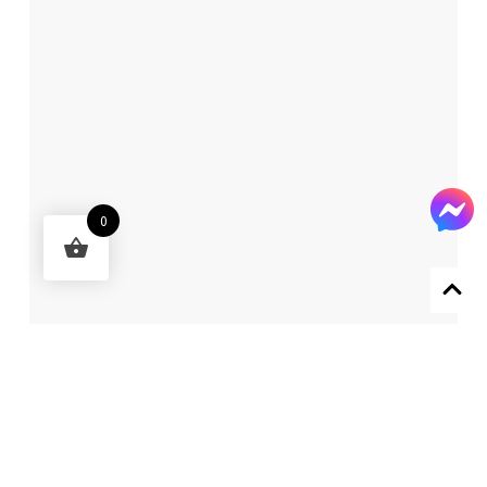
0
Designed by 森柒概念 SENCHIC CO., LTD.