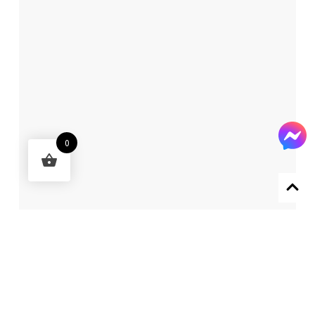
0
Designed by 森柒概念 SENCHIC CO., LTD.