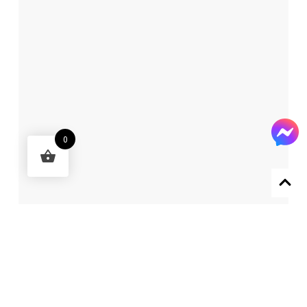
0
Designed by 森柒概念 SENCHIC CO., LTD.