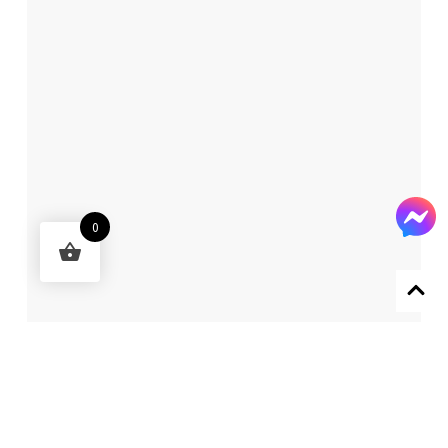
0
Designed by 森柒概念 SENCHIC CO., LTD.