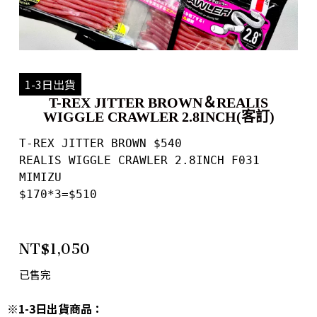
1-3日出貨
T-REX JITTER BROWN＆REALIS
WIGGLE CRAWLER 2.8INCH(客訂)
T-REX JITTER BROWN $540

REALIS WIGGLE CRAWLER 2.8INCH F031 
MIMIZU 

$170*3=$510
NT$
1,050
已售完
※1-3日出貨商品：