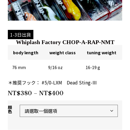
1-3日出貨
Whiplash Factory CHOP-A-RAP-NMT
body length
weight class
tuning weight
76 mm
9/16 oz
16-19 g
＊推奨フック： #5/0-LXM Dead Sting-Ⅲ
NT$
380
–
NT$
400
顏
色