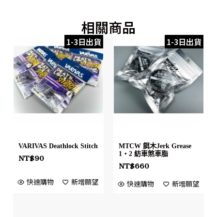
相關商品
1-3日出貨
1-3日出貨
VARIVAS Deathlock Stitch
MTCW 餌木Jerk Grease
1・2 紡車煞車脂
NT$
90
NT$
660
快速購物
新增願望
快速購物
新增願望