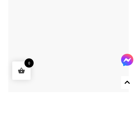
0
Designed by 森柒概念 SENCHIC CO., LTD.