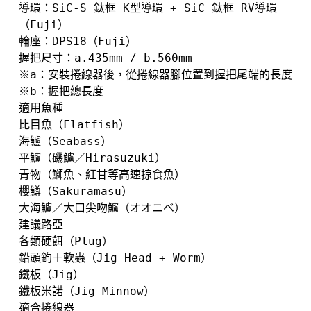
導環：SiC-S 鈦框 K型導環 + SiC 鈦框 RV導環
（Fuji）

輪座：DPS18（Fuji）

握把尺寸：a.435mm / b.560mm

※a：安裝捲線器後，從捲線器腳位置到握把尾端的長度

※b：握把總長度

適用魚種

比目魚（Flatfish）

海鱸（Seabass）

平鱸（磯鱸／Hirasuzuki）

青物（鰤魚、紅甘等高速掠食魚）

櫻鱒（Sakuramasu）

大海鱸／大口尖吻鱸（オオニベ）

建議路亞

各類硬餌（Plug）

鉛頭鉤＋軟蟲（Jig Head + Worm）

鐵板（Jig）

鐵板米諾（Jig Minnow）

適合捲線器
