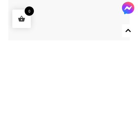
0
Designed by 森柒概念 SENCHIC CO., LTD.