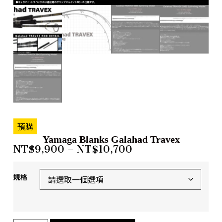
預購
Yamaga Blanks Galahad Travex
NT$
9,900
–
NT$
10,700
規格