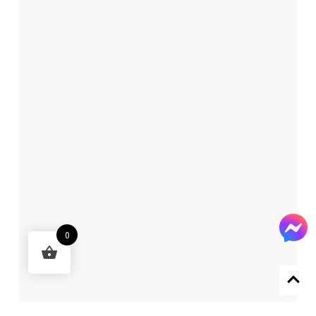
0
Designed by 森柒概念 SENCHIC CO., LTD.